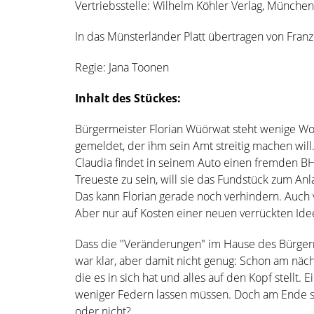
Vertriebsstelle: Wilhelm Köhler Verlag, München
In das Münsterländer Platt übertragen von Fran
Regie: Jana Toonen
Inhalt des Stückes:
Bürgermeister Florian Wüörwat steht wenige Wo
gemeldet, der ihm sein Amt streitig machen will
Claudia findet in seinem Auto einen fremden BH. 
Treueste zu sein, will sie das Fundstück zum 
Das kann Florian gerade noch verhindern. Auch
Aber nur auf Kosten einer neuen verrückten Idee s
Dass die "Veränderungen" im Hause des Bürgerm
war klar, aber damit nicht genug: Schon am näch
die es in sich hat und alles auf den Kopf stellt. 
weniger Federn lassen müssen. Doch am Ende st
oder nicht?