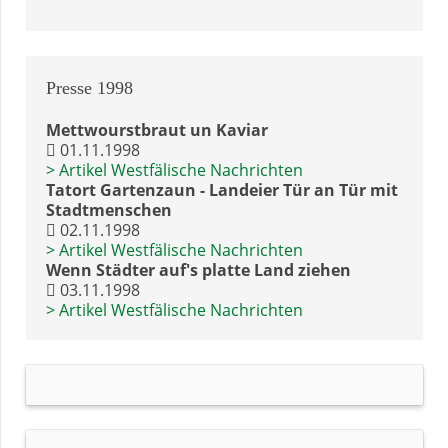
Archiv 2012
Archiv 2005
Archiv 1998
Archiv 2010
Archiv 2004
Archiv 1997
Archiv 2003
Archiv 1996
Archiv 2002
Archiv 1995
Archiv 2001
Presse
1998
Archiv 1994
Archiv 2000
Archiv 1993
Mettwourstbraut un Kaviar
Archiv 1992
01.11.1998
Archiv 1991
> Artikel Westfälische Nachrichten
Archiv 1990
Tatort Gartenzaun - Landeier Tür an Tür mit
Archiv 1989
Stadtmenschen
Archiv 1988
02.11.1998
> Artikel Westfälische Nachrichten
Wenn Städter auf's platte Land ziehen
03.11.1998
> Artikel Westfälische Nachrichten