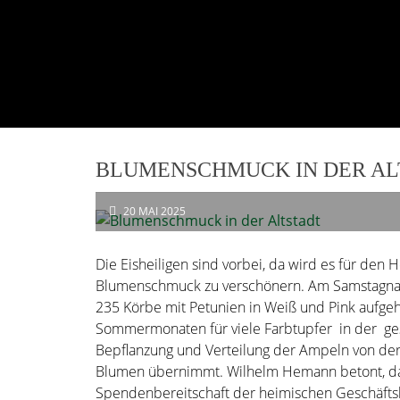
BLUMENSCHMUCK IN DER AL
20
MAI 2025
Die Eisheiligen sind vorbei, da wird es für den
Blumenschmuck zu verschönern. Am Samstagnach
235
Körbe mit Petunien in Weiß und Pink aufg
Sommermonaten für viele Farbtupfer
in der ge
Bepflanzung und Verteilung der Ampeln von der 
Blumen
übernimmt. Wilhelm Hemann betont, da
Spendenbereitschaft
der heimischen Geschäftsl